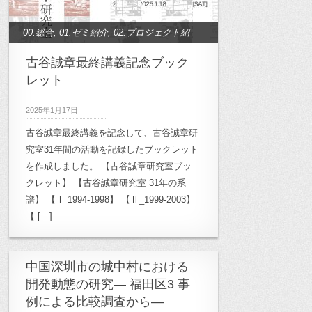
00:総合
,
01:ゼミ紹介
,
02:プロジェクト紹
介
,
10:高密度都市研究
,
11:半透明空間研
古谷誠章最終講義記念ブック
究
,
12:木質空間研究
,
13：生活療養空間
レット
研究
,
14:作家論研究
,
15:学校空間研究
,
2025年1月17日
16:作家論ゼミ2010
,
17:地域デザイン研
古谷誠章最終講義を記念して、古谷誠章研
究
,
20:雲南プロジェクト
,
21:キャンパス
究室31年間の活動を記録したブックレット
計画
,
22:高崎市立桜山小学校
,
23:月影小
を作成しました。 【古谷誠章研究室ブッ
学校再生計画
,
24:TokyoDesignersWeek
,
クレット】 【古谷誠章研究室 31年の系
25:奈良プロジェクト
譜】 【Ⅰ 1994-1998】 【Ⅱ_1999-2003】
,
26:小豆島プロジェ
【 […]
クト
,
27.森が学校計画プロジェクト
,
27.
森が学校計画プロジェクト
,
30:ワークシ
ョップ
,
31:OB/OG
,
32: ル・コルビュジ
中国深圳市の城中村における
開発動態の研究― 福田区3 事
エプロジェクト
,
33: 菊竹清訓プロジェク
例による比較調査から―
ト
,
Archives
,
archive_00:総合
,