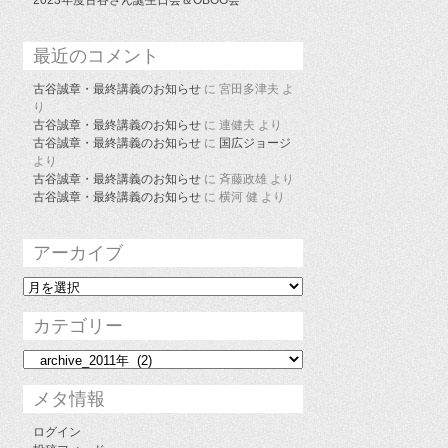
最近のコメント
古谷誠章・最終講義のお知らせ
に
宮田多津夫
よ
り
古谷誠章・最終講義のお知らせ
に
連健夫
より
古谷誠章・最終講義のお知らせ
に
国広ジョージ
より
古谷誠章・最終講義のお知らせ
に
斉藤政雄
より
古谷誠章・最終講義のお知らせ
に
横河 健
より
アーカイブ
ア
ー
カ
カテゴリー
イ
ブ
カ
テ
ゴ
メタ情報
リ
ー
ログイン