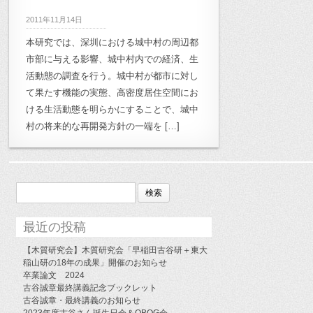
archive_02:半透明空間研究
,
archive_03:
2011年11月14日
木質空間研究
,
archive_10:月影プロジェ
本研究では、深圳における城中村の周辺都
クト
,
archive_11:高崎市立桜山小学校
,
市部に与える影響、城中村内での経済、生
archive_12:雲南プロジェクト
活動態の調査を行う。城中村が都市に対し
,
て果たす機能の実態、高密度居住空間にお
archive_13:キャンパス計画
,
archive_14:
ける生活動態を明らかにすることで、城中
アートトリエンナーレ
,
archive_2011年
,
村の将来的な再開発方針の一端を […]
archive_修士計画
,
archive_卒業論文
,
宿
毛プロジェクト
,
小岩金網プロジェクト
,
月影・鋸南プロジェクト
,
森家具プロジ
検
索:
ェクト
,
次世代医療研究会
,
田野畑村支
援
,
美濃加茂プロジェクト
,
鋸南プロジェ
最近の投稿
クト
,
養老プロジェクト
【木質研究会】木質研究会「早稲田古谷研＋東大
稲山研の18年の成果」開催のお知らせ
卒業論文 2024
古谷誠章最終講義記念ブックレット
古谷誠章・最終講義のお知らせ
2023年度古谷さん誕生日会＆OBOG会