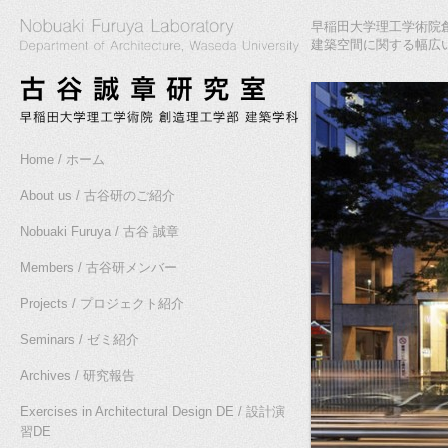
早稲田大学理工学術院創
建築空間に関する幅広
Home / ホーム
About us / 古谷研のご紹介
Nobuaki Furuya / 古谷 誠章
Members / 古谷研メンバー
Projects / プロジェクト紹介
Seminars / ゼミ紹介
Archives / 研究報告
Exercises in Architectural Design DE / 設計演
習DE