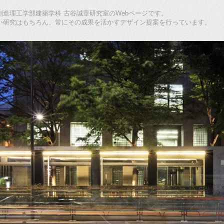
造理工学部建築学科 古谷誠章研究室のWebページです。
い研究はもちろん、常にその成果を活かすデザイン提案を行っています。