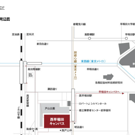
DF
周辺図