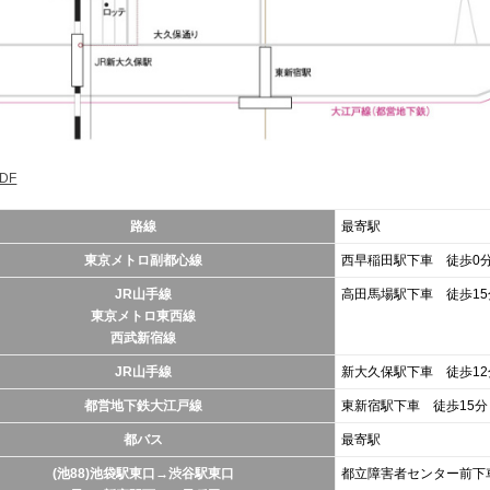
DF
路線
最寄駅
東京メトロ副都心線
西早稲田駅下車 徒歩0
JR山手線
高田馬場駅下車 徒歩15
東京メトロ東西線
西武新宿線
JR山手線
新大久保駅下車 徒歩12
都営地下鉄大江戸線
東新宿駅下車 徒歩15分
都バス
最寄駅
(池88)池袋駅東口→渋谷駅東口
都立障害者センター前下