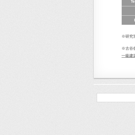
Te
※研究
※古谷
一級建
検
索: