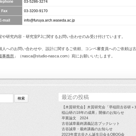
lephone
03-5286-3274
Fax
03-3200-9170
E-mail
info@furuya.arch.waseda.ac.jp
室や研究内容・研究室PJに関するお問い合わせのみ受け付けています。
個人へのお問い合わせや、設計に関するご依頼、コンペ審査員へのご依頼は
築事務所
」（nasca@studio-nasca.com）宛にお願いいたします。
最近の投稿
【木質研究会】木質研究会「早稲田古谷研＋
稲山研の18年の成果」開催のお知らせ
卒業論文 2024
古谷誠章最終講義記念ブックレット
古谷誠章・最終講義のお知らせ
2023年度古谷さん誕生日会＆OBOG会