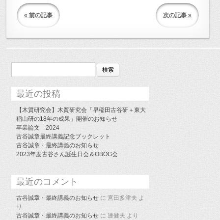
« 前の記事
次の記事 »
検
索:
最近の投稿
【木質研究会】木質研究会「早稲田古谷研＋東大
稲山研の18年の成果」開催のお知らせ
卒業論文 2024
古谷誠章最終講義記念ブックレット
古谷誠章・最終講義のお知らせ
2023年度古谷さん誕生日会＆OBOG会
最近のコメント
古谷誠章・最終講義のお知らせ
に
宮田多津夫
よ
り
古谷誠章・最終講義のお知らせ
に
連健夫
より