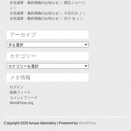
古谷誠章・最終講義のお知らせ
に
国広ジョージ
より
古谷誠章・最終講義のお知らせ
に
斉藤政雄
より
古谷誠章・最終講義のお知らせ
に
横河 健
より
アーカイブ
ア
ー
カ
カテゴリー
イ
ブ
カ
テ
ゴ
メタ情報
リ
ー
ログイン
投稿フィード
コメントフィード
WordPress.org
Copyright 2026 furuya laboratory | Powered by
WordPress