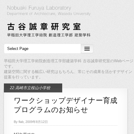
早稲田大学理工学術院創造理工学部建築学科 古谷誠章研究室のWebページ
です。
建築空間に関する幅広い研究はもちろん、常にその成果を活かすデザイン
提案を行っています。
22:高崎市立桜山小学校
ワークショップデザイナー育成
プログラムのお知らせ
By flab, 2009年8月12日