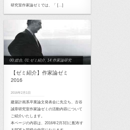
研究室作家論ゼミでは、「 […]
00:総合
,
01:ゼミ紹介
,
14:作家論研究
【ゼミ紹介】作家論ゼミ
2016
2016年2月1日
建築計画系卒業論文発表会に先立ち、古谷
誠章研究室作家論ゼミの活動内容について
ご紹介いたします。
本ページの内容は、2016年2月3日に配布す
るPDFと同様の内容になります。