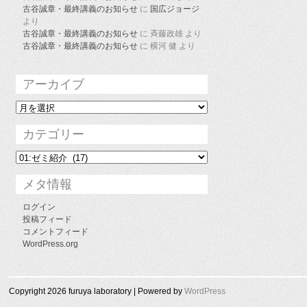
古谷誠章・最終講義のお知らせ
に
国広ジョージ
より
古谷誠章・最終講義のお知らせ
に
斉藤政雄
より
古谷誠章・最終講義のお知らせ
に
横河 健
より
アーカイブ
ア
ー
カ
カテゴリー
イ
ブ
カ
テ
ゴ
メタ情報
リ
ー
ログイン
投稿フィード
コメントフィード
WordPress.org
Copyright 2026 furuya laboratory | Powered by
WordPress