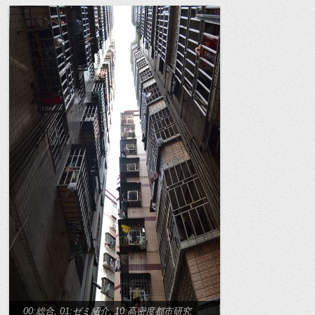
00:総合
,
01:ゼミ紹介
,
10:高密度都市研究