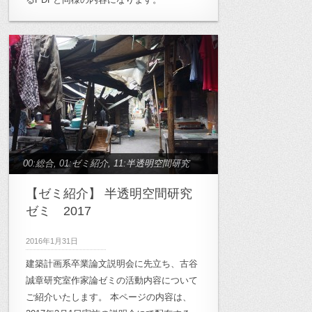
00:総合
,
01:ゼミ紹介
,
11:半透明空間研究
【ゼミ紹介】 半透明空間研究
ゼミ 2017
2016年1月31日
建築計画系卒業論文説明会に先立ち、古谷
誠章研究室作家論ゼミの活動内容について
ご紹介いたします。 本ページの内容は、