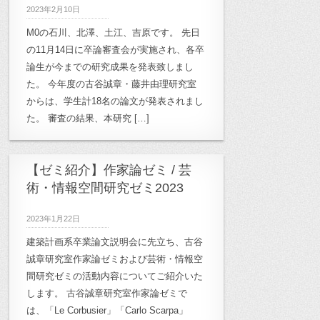
2023年2月10日
M0の石川、北澤、土江、吉原です。 先日
の11月14日に卒論審査会が実施され、各卒
論生が今までの研究成果を発表致しまし
た。 今年度の古谷誠章・藤井由理研究室
からは、学生計18名の論文が発表されまし
た。 審査の結果、本研究 […]
【ゼミ紹介】作家論ゼミ / 芸
術・情報空間研究ゼミ2023
2023年1月22日
建築計画系卒業論文説明会に先立ち、古谷
誠章研究室作家論ゼミおよび芸術・情報空
間研究ゼミの活動内容についてご紹介いた
します。 古谷誠章研究室作家論ゼミで
は、「Le Corbusier」「Carlo Scarpa」