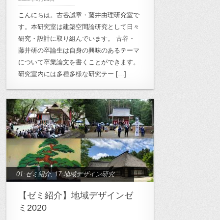
こんにちは。古谷誠章・藤井由理研究室で
す。本研究室は建築空間論研究として日々
研究・設計に取り組んでいます。 古谷・
藤井研の卒論生は自身の興味のあるテーマ
について卒業論文を書くことができます。
研究室内には多種多様な研究テー […]
01:ゼミ紹介
,
17:地域デザイン研究
【ゼミ紹介】地域デザインゼ
ミ2020