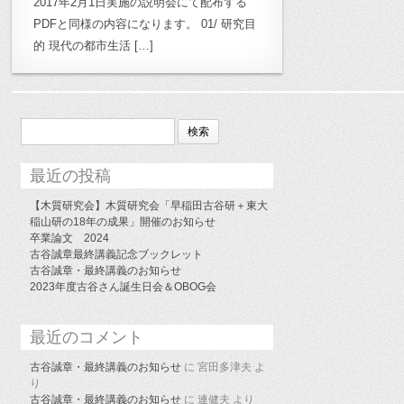
2017年2月1日実施の説明会にて配布する
PDFと同様の内容になります。 01/ 研究目
的 現代の都市生活 […]
検
索:
最近の投稿
【木質研究会】木質研究会「早稲田古谷研＋東大
稲山研の18年の成果」開催のお知らせ
卒業論文 2024
古谷誠章最終講義記念ブックレット
古谷誠章・最終講義のお知らせ
2023年度古谷さん誕生日会＆OBOG会
最近のコメント
古谷誠章・最終講義のお知らせ
に
宮田多津夫
よ
り
古谷誠章・最終講義のお知らせ
に
連健夫
より