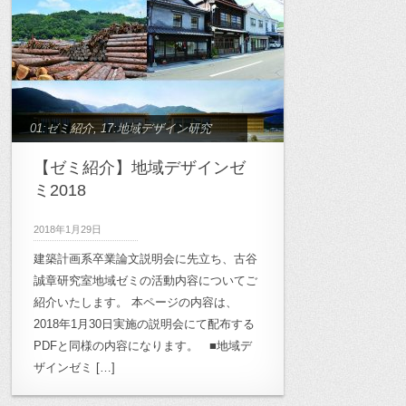
01:ゼミ紹介
,
17:地域デザイン研究
【ゼミ紹介】地域デザインゼ
ミ2018
2018年1月29日
建築計画系卒業論文説明会に先立ち、古谷
誠章研究室地域ゼミの活動内容についてご
紹介いたします。 本ページの内容は、
2018年1月30日実施の説明会にて配布する
PDFと同様の内容になります。 ■地域デ
ザインゼミ […]