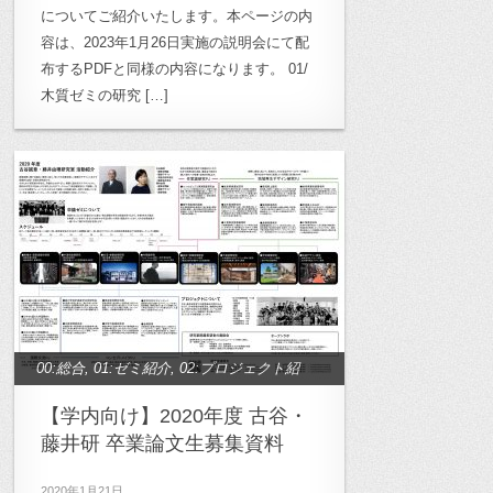
についてご紹介いたします。本ページの内
容は、2023年1月26日実施の説明会にて配
布するPDFと同様の内容になります。 01/
木質ゼミの研究 […]
00:総合
,
01:ゼミ紹介
,
02:プロジェクト紹
介
,
99:業務連絡
【学内向け】2020年度 古谷・
藤井研 卒業論文生募集資料
2020年1月21日