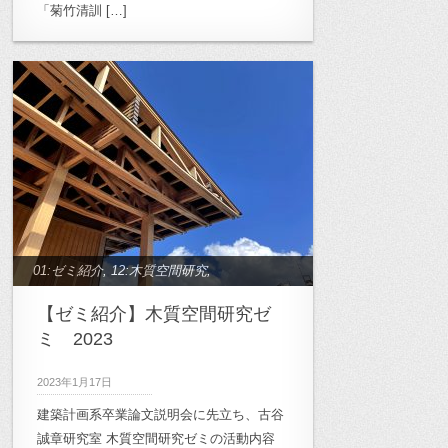
「菊竹清訓 […]
01:ゼミ紹介
,
12:木質空間研究
,
archive_03:木質空間研究
【ゼミ紹介】木質空間研究ゼ
ミ 2023
2023年1月17日
建築計画系卒業論文説明会に先立ち、古谷
誠章研究室 木質空間研究ゼミの活動内容