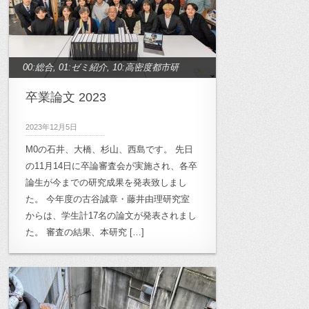
archive_02:半透明空間研究
,
archive_03:
木質空間研究
,
archive_10:月影プロジェ
クト
,
archive_11:高崎市立桜山小学校
,
00:総合
,
01:ゼミ紹介
,
10:高密度都市研
archive_12:雲南プロジェクト
,
究
,
11:半透明空間研究
,
12:木質空間研究
,
archive_13:キャンパス計画
卒業論文 2023
,
archive_14:
14:作家論研究
,
17:地域デザイン研究
,
アートトリエンナーレ
,
archive_2011年
,
2023年12月5日
archive_卒業論文
archive_修士計画
,
archive_卒業論文
,
宿
M0の石井、大橋、杉山、西島です。 先日
毛プロジェクト
,
小岩金網プロジェクト
,
の11月14日に卒論審査会が実施され、各卒
月影・鋸南プロジェクト
,
森家具プロジ
論生が今までの研究成果を発表致しまし
ェクト
た。 今年度の古谷誠章・藤井由理研究室
,
次世代医療研究会
,
田野畑村支
からは、学生計17名の論文が発表されまし
援
,
美濃加茂プロジェクト
,
鋸南プロジェ
た。 審査の結果、本研究 […]
クト
,
養老プロジェクト