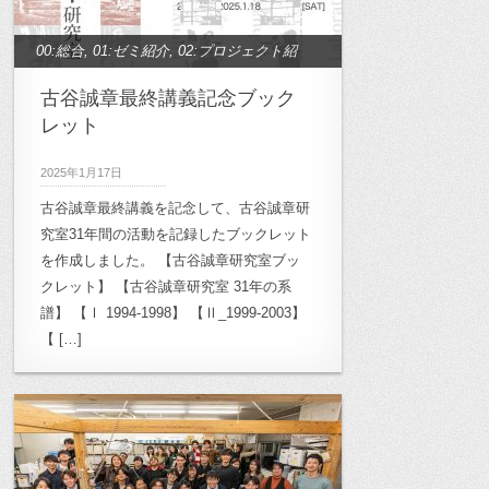
00:総合
,
01:ゼミ紹介
,
02:プロジェクト紹
介
,
10:高密度都市研究
,
11:半透明空間研
古谷誠章最終講義記念ブック
究
,
12:木質空間研究
,
13：生活療養空間
レット
研究
,
14:作家論研究
,
15:学校空間研究
,
2025年1月17日
16:作家論ゼミ2010
,
17:地域デザイン研
古谷誠章最終講義を記念して、古谷誠章研
究
,
20:雲南プロジェクト
,
21:キャンパス
究室31年間の活動を記録したブックレット
計画
,
22:高崎市立桜山小学校
,
23:月影小
を作成しました。 【古谷誠章研究室ブッ
学校再生計画
,
24:TokyoDesignersWeek
,
クレット】 【古谷誠章研究室 31年の系
25:奈良プロジェクト
譜】 【Ⅰ 1994-1998】 【Ⅱ_1999-2003】
,
26:小豆島プロジェ
【 […]
クト
,
27.森が学校計画プロジェクト
,
27.
森が学校計画プロジェクト
,
30:ワークシ
ョップ
,
31:OB/OG
,
32: ル・コルビュジ
エプロジェクト
,
33: 菊竹清訓プロジェク
ト
,
Archives
,
archive_00:総合
,