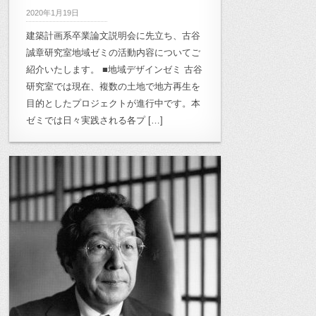
2020年1月19日
建築計画系卒業論文説明会に先立ち、古谷
誠章研究室地域ゼミの活動内容についてご
紹介いたします。 ■地域デザインゼミ 古谷
研究室では現在、複数の土地で地方再生を
目的としたプロジェクトが進行中です。本
ゼミでは日々実践される各プ […]