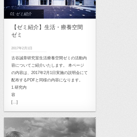
01:ゼミ紹介
【ゼミ紹介】生活・療養空間
ゼミ
2017年2月1日
古谷誠章研究室生活療養空間ゼミの活動内
容についてご紹介いたします。 本ページ
の内容は、2017年2月1日実施の説明会にて
配布するPDFと同様の内容になります。
1.研究内
容
[…]