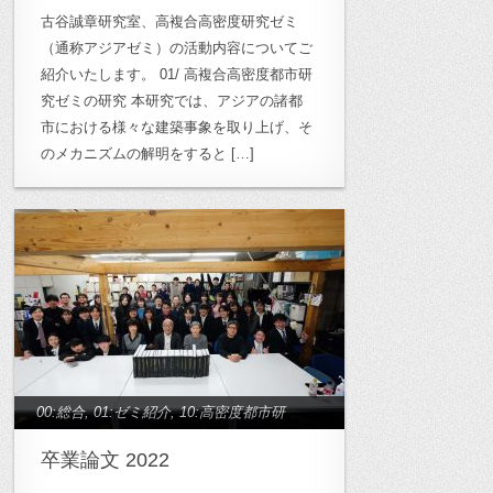
古谷誠章研究室、高複合高密度研究ゼミ
（通称アジアゼミ）の活動内容についてご
紹介いたします。 01/ 高複合高密度都市研
究ゼミの研究 本研究では、アジアの諸都
市における様々な建築事象を取り上げ、そ
のメカニズムの解明をすると […]
00:総合
,
01:ゼミ紹介
,
10:高密度都市研
究
,
12:木質空間研究
,
14:作家論研究
,
17:
卒業論文 2022
地域デザイン研究
,
archive_卒業論文