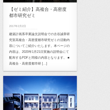
【ゼミ紹介】高複合・高密度
都市研究ゼミ
2017年2月2日
建築計画系卒業論文説明会での古谷誠章研
究室高複合・高密度都市研究ゼミの活動内
容についてご紹介いたします。本ページの
内容は、2020年1月21日実施の説明会にて
配布するPDFと同様の内容となります。 ■
高複合・高密度都市研 […]