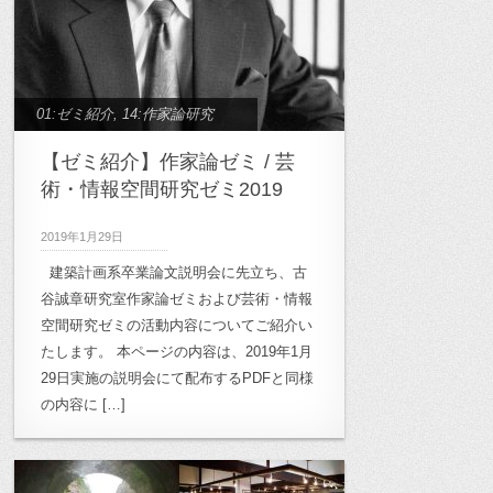
01:ゼミ紹介
,
14:作家論研究
【ゼミ紹介】作家論ゼミ / 芸
術・情報空間研究ゼミ2019
2019年1月29日
建築計画系卒業論文説明会に先立ち、古
谷誠章研究室作家論ゼミおよび芸術・情報
空間研究ゼミの活動内容についてご紹介い
たします。 本ページの内容は、2019年1月
29日実施の説明会にて配布するPDFと同様
の内容に […]