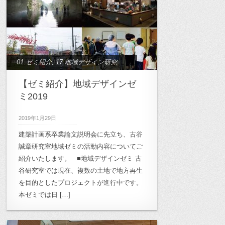
01:ゼミ紹介
,
17:地域デザイン研究
【ゼミ紹介】地域デザインゼ
ミ2019
2019年1月29日
建築計画系卒業論文説明会に先立ち、古谷
誠章研究室地域ゼミの活動内容についてご
紹介いたします。 ■地域デザインゼミ 古
谷研究室では現在、複数の土地で地方再生
を目的としたプロジェクトが進行中です。
本ゼミでは日 […]