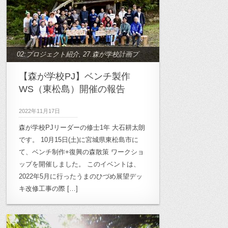
02:プロジェクト紹介
,
27.森が学校計画プ
ロジェクト
【森が学校PJ】ベンチ製作
WS（東松島）開催の報告
2022年11月17日
森が学校PJリーダーの修士1年 大石耕太朗
です。 10月15日(土)に宮城県東松島市に
て、ベンチ制作+復興の森散策 ワークショ
ップを開催しました。 このイベントは、
2022年5月に行ったうまのひづめ展望デッ
キ改修工事の際 […]