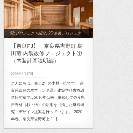
02:プロジェクト紹介
,
25:奈良プロジェク
ト
【奈良PJ】 奈良県吉野町 島
田蔵 内装改修プロジェクト①
（内装計画説明編）
2020年4月17日
こんにちは。修士2年の木村一暁です。 奈
良県奈良の木ブランド課と建築学科古谷誠
章研究室では2010年以来、継続して奈良県
吉野材（杉・檜）の活用を目指した継続研
究・デザイン提案を行っています。 2020
年春、奈良県吉野町上 […]