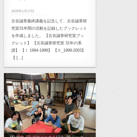
研究
,
14:作家論研究
,
15:学校空間研究
,
2025年1月17日
16:作家論ゼミ2010
,
17:地域デザイン研
古谷誠章最終講義を記念して、古谷誠章研
究
,
20:雲南プロジェクト
,
21:キャンパス
究室31年間の活動を記録したブックレット
計画
,
22:高崎市立桜山小学校
,
23:月影小
を作成しました。 【古谷誠章研究室ブッ
学校再生計画
,
24:TokyoDesignersWeek
,
クレット】 【古谷誠章研究室 31年の系
25:奈良プロジェクト
譜】 【Ⅰ 1994-1998】 【Ⅱ_1999-2003】
,
26:小豆島プロジェ
【 […]
クト
,
27.森が学校計画プロジェクト
,
27.
森が学校計画プロジェクト
,
30:ワークシ
ョップ
,
31:OB/OG
,
32: ル・コルビュジ
エプロジェクト
,
33: 菊竹清訓プロジェク
ト
,
Archives
,
archive_00:総合
,
archive_02:半透明空間研究
,
archive_03:
木質空間研究
,
archive_10:月影プロジェ
クト
,
archive_11:高崎市立桜山小学校
,
archive_12:雲南プロジェクト
,