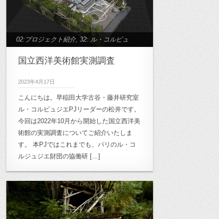
02:プロジェクト紹介
,
32: ル・コルビュ
ジエプロジェクト
国立西洋美術館実測調査
2023年4月17日
こんにちは。早稲田大学古谷・藤井研究室
ル・コルビュジエPJリーダーの松井です。
今回は2022年10月から開始した国立西洋美
術館の実測調査についてご紹介いたしま
す。 本PJではこれまでも、パリのル・コ
ルジュジエ財団の協働研 […]