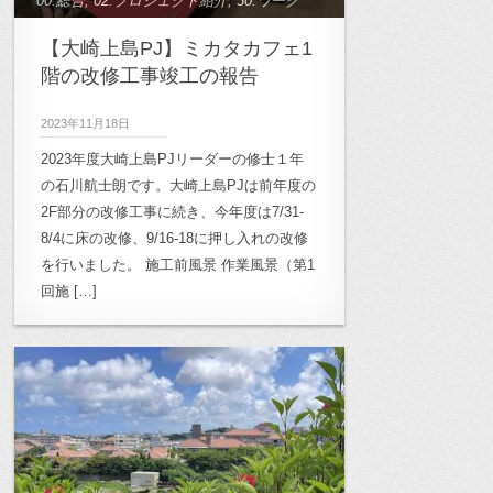
00:総合
,
02:プロジェクト紹介
,
30:ワーク
archive_13:キャンパス計画
,
archive_14:
ショップ
【大崎上島PJ】ミカタカフェ1
アートトリエンナーレ
,
archive_2011年
,
階の改修工事竣工の報告
archive_修士計画
,
archive_卒業論文
,
宿
毛プロジェクト
,
小岩金網プロジェクト
,
2023年11月18日
月影・鋸南プロジェクト
,
森家具プロジ
2023年度大崎上島PJリーダーの修士１年
ェクト
,
次世代医療研究会
,
田野畑村支
の石川航士朗です。大崎上島PJは前年度の
2F部分の改修工事に続き、今年度は7/31-
援
,
美濃加茂プロジェクト
,
鋸南プロジェ
8/4に床の改修、9/16-18に押し入れの改修
クト
,
養老プロジェクト
を行いました。 施工前風景 作業風景（第1
回施 […]