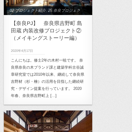
02:プロジェクト紹介
,
25:奈良プロジェク
ト
,
30:ワークショップ
【奈良PJ】 奈良県吉野町 島
田蔵 内装改修プロジェクト②
（メイキングストーリー編）
2020年4月17日
こんにちは。修士2年の木村一暁です。 奈
良県奈良の木ブランド課と建築学科古谷誠
章研究室では2010年以来、継続して奈良県
吉野材（杉・檜）の活用を目指した継続研
究・デザイン提案を行っています。 2020
年春、奈良県吉野町上 […]