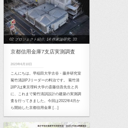
02:プロジェクト紹介
,
14:作家論研究
,
33:
菊竹清訓プロジェクト
京都信用金庫7支店実測調査￼
2023年6月10日
こんにちは。早稲田大学古谷・藤井研究室
菊竹清訓PJリーダーの料治です。 菊竹清
訓PJは東京理科大学の斎藤信吾先生と共
に、これまで菊竹清訓設計の建築の実測調
査を行ってきました。今回は2022年4月か
ら開始した京都信用金庫 […]