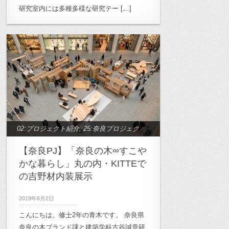
研究室内には多種多様な研究テー […]
02:プロジェクト紹介
,
25:奈良プロジェク
ト
【奈良PJ】「奈良の木∞すこや
かな暮らし」丸の内・KITTEで
の吉野材内装展示
2019年6月2日
こんにちは。修士2年の青木です。 奈良県
奈良の木ブランド課と建築学科古谷誠章研