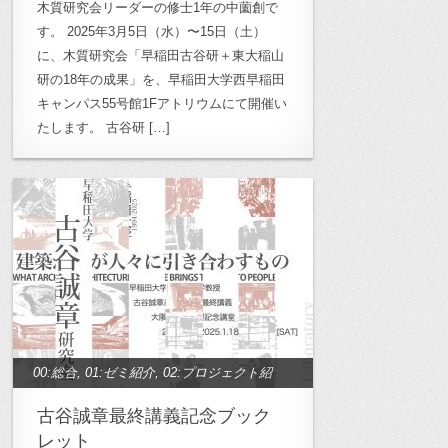
木質研究会リーダーの修士1年の中薗創で
す。 2025年3月5日（水）〜15日（土）
に、木質研究会「早稲田古谷研＋東大稲山
研の18年の成果」を、早稲田大学西早稲田
キャンパス55号館1Fアトリウムにて開催い
たします。 古谷研 […]
00:総合
,
01:ゼミ紹介
,
02:プロジェクト紹
介
,
10:高密度都市研究
,
11:半透明空間研
古谷誠章最終講義記念ブック
究
,
12:木質空間研究
,
13：生活療養空間
レット