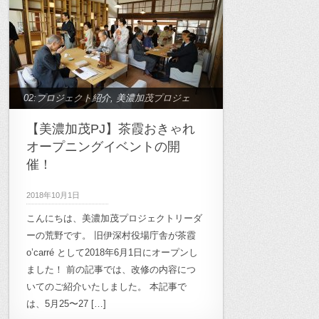
02:プロジェクト紹介
,
美濃加茂プロジェ
クト
【美濃加茂PJ】茶霞おきゃれ
オープニングイベントの開
催！
2018年10月1日
こんにちは、美濃加茂プロジェクトリーダ
ーの荒野です。 旧伊深村役場庁舎が茶霞
o’carré として2018年6月1日にオープンし
ました！ 前の記事では、改修の内容につ
いてのご紹介いたしました。 本記事で
は、5月25〜27 […]