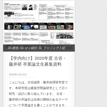
00:総合
,
01:ゼミ紹介
,
02:プロジェクト紹
介
,
99:業務連絡
【学内向け】2020年度 古谷・
藤井研 卒業論文生募集資料
2020年1月21日
こんにちは。古谷誠章・藤井由理研究室で
す。本研究室は建築空間論研究として日々
研究・設計に取り組んでいます。 古谷・
藤井研の卒論生は自身の興味のあるテーマ
について卒業論文を書くことができます。