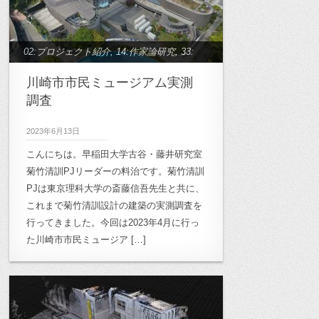
02:プロジェクト紹介
,
14:作家論研究
,
33:
菊竹清訓プロジェクト
川崎市市民ミュージアム実測
調査
2023年6月13日
こんにちは。早稲田大学古谷・藤井研究室
菊竹清訓PJリーダーの料治です。菊竹清訓
PJは東京理科大学の斎藤信吾先生と共に、
これまで菊竹清訓設計の建築の実測調査を
行ってきました。今回は2023年4月に行っ
た川崎市市民ミュージア […]