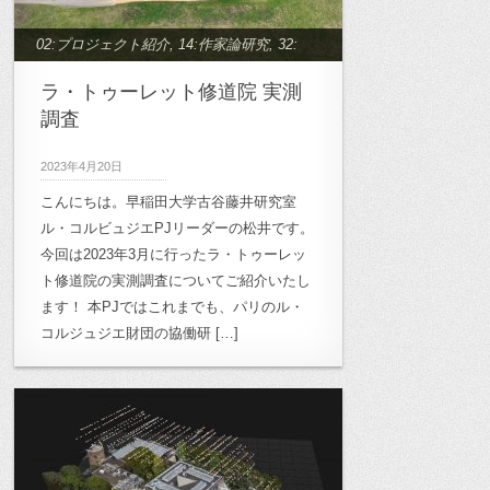
02:プロジェクト紹介
,
14:作家論研究
,
32:
ル・コルビュジエプロジェクト
ラ・トゥーレット修道院 実測
調査
2023年4月20日
こんにちは。早稲田大学古谷藤井研究室
ル・コルビュジエPJリーダーの松井です。
今回は2023年3月に行ったラ・トゥーレッ
ト修道院の実測調査についてご紹介いたし
ます！ 本PJではこれまでも、パリのル・
コルジュジエ財団の協働研 […]