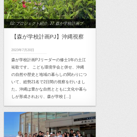
02:プロジェクト紹介
,
27.森が学校計画プ
ロジェクト
【森が学校計画PJ】沖縄視察
2023年7月20日
森が学校計画PJリーダーの修士1年の土江
祐歌です。 こども環境学会と併せ、沖縄
の自然や歴史と地域の暮らしの関わりにつ
いて、総勢21名で2日間の視察を行いまし
た。沖縄は豊かな自然とともに文化や暮ら
しが形成されおり、森が学校 […]