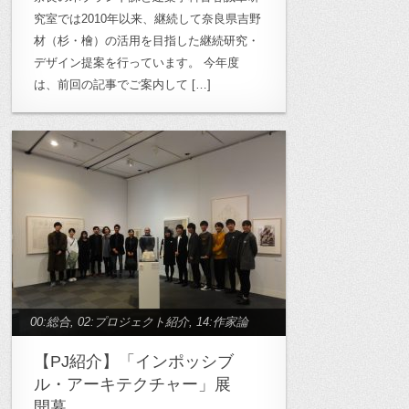
究室では2010年以来、継続して奈良県吉野
材（杉・檜）の活用を目指した継続研究・
デザイン提案を行っています。 今年度
は、前回の記事でご案内して […]
00:総合
,
02:プロジェクト紹介
,
14:作家論
研究
【PJ紹介】「インポッシブ
ル・アーキテクチャー」展
開幕