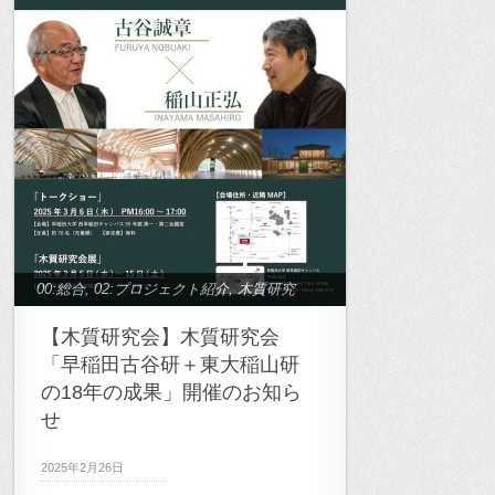
00:総合
,
02:プロジェクト紹介
,
木質研究
会
【木質研究会】木質研究会
「早稲田古谷研＋東大稲山研
の18年の成果」開催のお知ら
せ
2025年2月26日