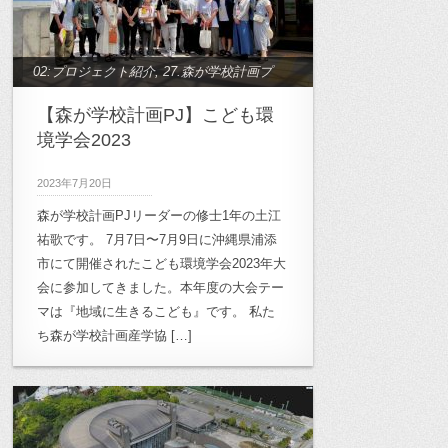
02:プロジェクト紹介
,
27.森が学校計画プ
ロジェクト
【森が学校計画PJ】こども環
境学会2023
2023年7月20日
森が学校計画PJリーダーの修士1年の土江
祐歌です。 7月7日〜7月9日に沖縄県浦添
市にて開催されたこども環境学会2023年大
会に参加してきました。本年度の大会テー
マは『地域に生きるこども』です。 私た
ち森が学校計画産学協 […]