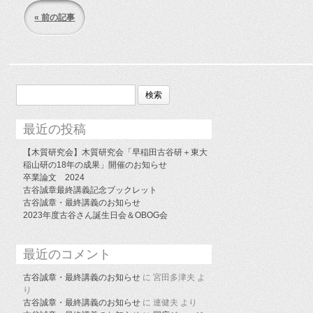
« 前の記事
検
索:
最近の投稿
【木質研究会】木質研究会「早稲田古谷研＋東大
稲山研の18年の成果」開催のお知らせ
卒業論文 2024
古谷誠章最終講義記念ブックレット
古谷誠章・最終講義のお知らせ
2023年度古谷さん誕生日会＆OBOG会
最近のコメント
古谷誠章・最終講義のお知らせ
に
宮田多津夫
よ
り
古谷誠章・最終講義のお知らせ
に
連健夫
より