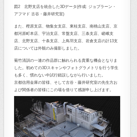
図2 北野支店を統合した3Dデータ(作成: ジョブラーン・
アフマド 古谷・藤井研究室)
また、樫原支店、物集女支店、東桂支店、南桃山支店、京
都河原町本店、宇治支店、常盤支店、三条支店、嵯峨支
店、北野支店、十条支店、上鳥羽支店、岩倉支店の計13支
店については外観のみ撮影しました。
菊竹清訓の一連の作品群に触れられる貴重な機会となりま
した。初めての3Dスキャンやフォトグラメトリを行う学生
も多く、慣れない中試行錯誤しながら行いました。
京都信用金庫の皆様、そして古谷・藤井研究室の先生方お
よび関係者の皆様にこの場を借りて感謝申し上げます。