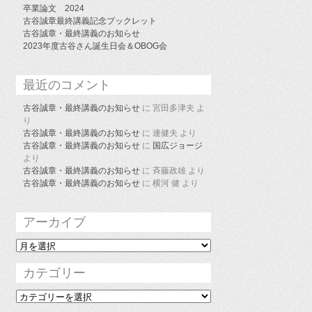
卒業論文 2024
古谷誠章最終講義記念ブックレット
古谷誠章・最終講義のお知らせ
2023年度古谷さん誕生日会＆OBOG会
最近のコメント
古谷誠章・最終講義のお知らせ
に
宮田多津夫
よ
り
古谷誠章・最終講義のお知らせ
に
連健夫
より
古谷誠章・最終講義のお知らせ
に
国広ジョージ
より
古谷誠章・最終講義のお知らせ
に
斉藤政雄
より
古谷誠章・最終講義のお知らせ
に
横河 健
より
アーカイブ
ア
ー
カ
カテゴリー
イ
ブ
カ
テ