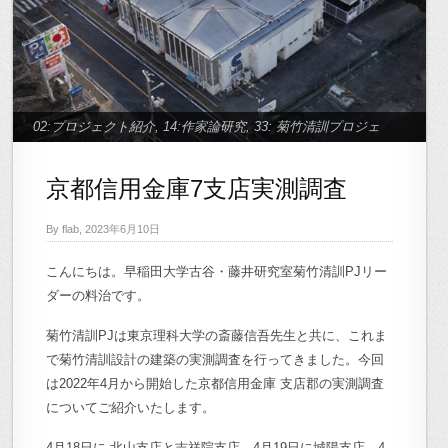
02:プロジェクト紹介
,
14:作家論研究
,
33: 菊竹清訓プロジェ
クト
京都信用金庫7支店実測調査￼
By flab, 2023年6月10日
こんにちは。早稲田大学古谷・藤井研究室菊竹清訓PJリー
ダーの料治です。
菊竹清訓PJは東京理科大学の斎藤信吾先生と共に、これま
で菊竹清訓設計の建築の実測調査を行ってきました。今回
は2022年4月から開始した京都信用金庫 支店郡の実測調査
についてご紹介いたします。
4月18日に 北山支店と吉祥院支店、4月19日に城陽支店、4