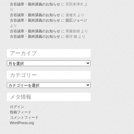
古谷誠章・最終講義のお知らせ
に
宮田多津夫
よ
り
古谷誠章・最終講義のお知らせ
に
連健夫
より
古谷誠章・最終講義のお知らせ
に
国広ジョージ
より
古谷誠章・最終講義のお知らせ
に
斉藤政雄
より
古谷誠章・最終講義のお知らせ
に
横河 健
より
アーカイブ
ア
ー
カ
カテゴリー
イ
ブ
カ
テ
ゴ
メタ情報
リ
ー
ログイン
投稿フィード
コメントフィード
WordPress.org