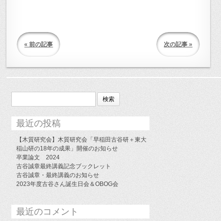
« 前の記事
次の記事 »
検
索:
最近の投稿
【木質研究会】木質研究会「早稲田古谷研＋東大
稲山研の18年の成果」開催のお知らせ
卒業論文 2024
古谷誠章最終講義記念ブックレット
古谷誠章・最終講義のお知らせ
2023年度古谷さん誕生日会＆OBOG会
最近のコメント