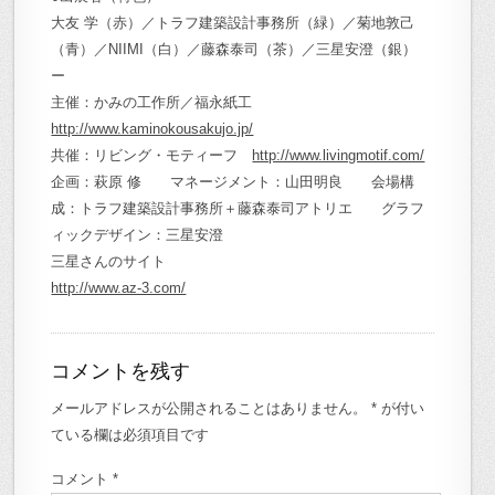
大友 学（赤）／トラフ建築設計事務所（緑）／菊地敦己
（青）／NIIMI（白）／藤森泰司（茶）／三星安澄（銀）
ー
主催：かみの工作所／福永紙工
http://www.kaminokousakujo.jp/
共催：リビング・モティーフ
http://www.livingmotif.com/
企画：萩原 修 マネージメント：山田明良 会場構
成：トラフ建築設計事務所＋藤森泰司アトリエ グラフ
ィックデザイン：三星安澄
三星さんのサイト
http://www.az-3.com/
コメントを残す
メールアドレスが公開されることはありません。
*
が付い
ている欄は必須項目です
コメント
*