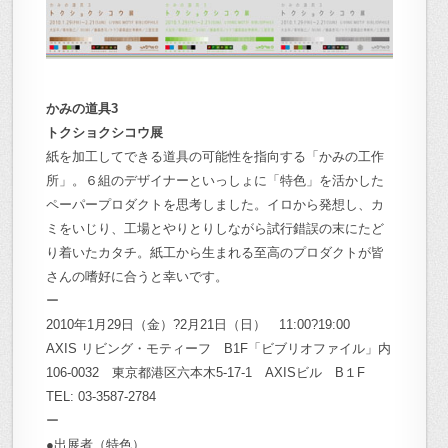
かみの道具3
トクショクシコウ展
紙を加工してできる道具の可能性を指向する「かみの工作
所」。６組のデザイナーといっしょに「特色」を活かした
ペーパープロダクトを思考しました。イロから発想し、カ
ミをいじり、工場とやりとりしながら試行錯誤の末にたど
り着いたカタチ。紙工から生まれる至高のプロダクトが皆
さんの嗜好に合うと幸いです。
ー
2010年1月29日（金）?2月21日（日） 11:00?19:00
AXIS リビング・モティーフ B1F「ビブリオファイル」内
106-0032 東京都港区六本木5-17-1 AXISビル B１F
TEL: 03-3587-2784
ー
●出展者（特色）