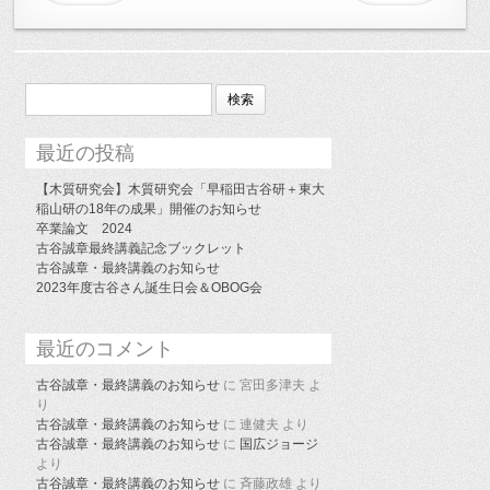
検
索:
最近の投稿
【木質研究会】木質研究会「早稲田古谷研＋東大
稲山研の18年の成果」開催のお知らせ
卒業論文 2024
古谷誠章最終講義記念ブックレット
古谷誠章・最終講義のお知らせ
2023年度古谷さん誕生日会＆OBOG会
最近のコメント
古谷誠章・最終講義のお知らせ
に
宮田多津夫
よ
り
古谷誠章・最終講義のお知らせ
に
連健夫
より
古谷誠章・最終講義のお知らせ
に
国広ジョージ
より
古谷誠章・最終講義のお知らせ
に
斉藤政雄
より