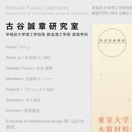
早稲田大学理工学術院創
建築空間に関する幅広
Home / ホーム
About us / 古谷研のご紹介
Nobuaki Furuya / 古谷 誠章
Members / 古谷研メンバー
Projects / プロジェクト紹介
Seminars / ゼミ紹介
Archives / 研究報告
Exercises in Architectural Design DE / 設計演
習DE