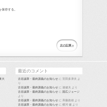
を保存する。
次の記事 »
最近のコメント
東大
古谷誠章・最終講義のお知らせ
に
宮田多津夫
よ
り
古谷誠章・最終講義のお知らせ
に
連健夫
より
古谷誠章・最終講義のお知らせ
に
国広ジョージ
より
古谷誠章・最終講義のお知らせ
に
斉藤政雄
より
古谷誠章・最終講義のお知らせ
に
横河 健
より