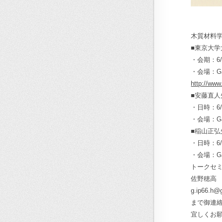
木質材料
■東京大
・会期：6/1
・会場：G
http://www
■安藤直
・日時：6/5(
・会場：Gall
■稲山正
・日時：6/9(
・会場：Gall
トークセミ
佐野穂高
g.ip66.h@
まで御連
宜しくお