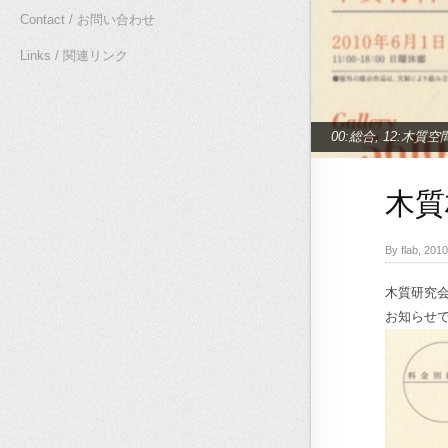
Contact / お問い合わせ
Links / 関連リンク
00:総合
,
12:木質空
木質
By flab, 2
木質研究
お知らせ