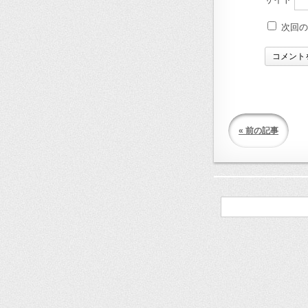
次回
« 前の記事
検
索: