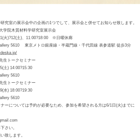
学研究室の展示会中の企画の1つでして、展示会と併せてお知らせ致します。
学大学院木質材料学研究室展示会
(火)?12(土)、11:00?18:00 ※日曜休廊
allery 5610 東京メトロ銀座線・半蔵門線・千代田線 表参道駅 徒歩3分
.deska.jp/
人先生トークセミナー
土) 14:00?15:30
ery 5610
弘先生トークセミナー
水) 18:00?19:30
ery 5610
ナーについては予約が必要なため、参加を希望される方は6/1日(火)までに
gmail.com
絡下さい。
願い致します。