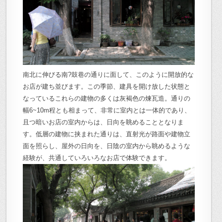
南北に伸びる南?鼓巷の通りに面して、このように開放的な
お店が建ち並びます。この季節、建具を開け放した状態と
なっているこれらの建物の多くは灰褐色の煉瓦造。通りの
幅6~10m程とも相まって、非常に室内とは一体的であり、
且つ暗いお店の室内からは、日向を眺めることとなりま
す。低層の建物に挟まれた通りは、直射光が路面や建物立
面を照らし、屋外の日向を、日陰の室内から眺めるような
経験が、共通していろいろなお店で体験できます。