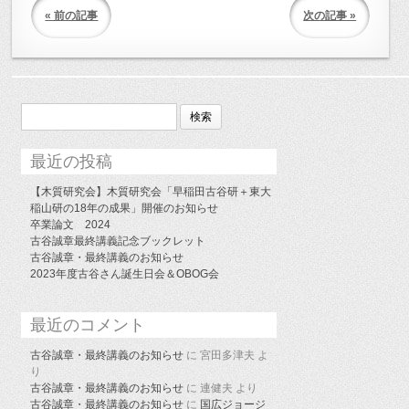
« 前の記事
次の記事 »
検
索:
最近の投稿
【木質研究会】木質研究会「早稲田古谷研＋東大
稲山研の18年の成果」開催のお知らせ
卒業論文 2024
古谷誠章最終講義記念ブックレット
古谷誠章・最終講義のお知らせ
2023年度古谷さん誕生日会＆OBOG会
最近のコメント
古谷誠章・最終講義のお知らせ
に
宮田多津夫
よ
り
古谷誠章・最終講義のお知らせ
に
連健夫
より
古谷誠章・最終講義のお知らせ
に
国広ジョージ