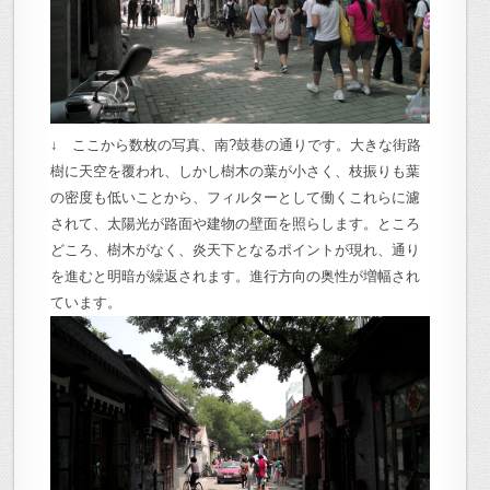
↓ ここから数枚の写真、南?鼓巷の通りです。大きな街路
樹に天空を覆われ、しかし樹木の葉が小さく、枝振りも葉
の密度も低いことから、フィルターとして働くこれらに濾
されて、太陽光が路面や建物の壁面を照らします。ところ
どころ、樹木がなく、炎天下となるポイントが現れ、通り
を進むと明暗が繰返されます。進行方向の奥性が増幅され
ています。