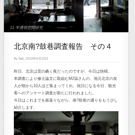
11:半透明空間研究
北京南?鼓巷調査報告 その４
By flab, 2010年6月15日
昨日、北京は雷の轟く夜だったのですが、今日は快晴。
本調査により修士論文に取組むM2温さんの、地元北京の友
人が朝から10人ほど集まってくれ、祝日になる今日、観光
客へのアンケート調査が新たに行われました。
今日はこれまでを振返りながら、南?鼓巷の通りをもう少し
紹介します。