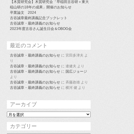
【木質研究会】木質研究会「早稲田古谷研＋東大
稲山研の18年の成果」開催のお知らせ
卒業論文 2024
古谷誠章最終講義記念ブックレット
古谷誠章・最終講義のお知らせ
2023年度古谷さん誕生日会＆OBOG会
最近のコメント
古谷誠章・最終講義のお知らせ
に
宮田多津夫
よ
り
古谷誠章・最終講義のお知らせ
に
連健夫
より
古谷誠章・最終講義のお知らせ
に
国広ジョージ
より
古谷誠章・最終講義のお知らせ
に
斉藤政雄
より
古谷誠章・最終講義のお知らせ
に
横河 健
より
アーカイブ
ア
ー
カ
カテゴリー
イ