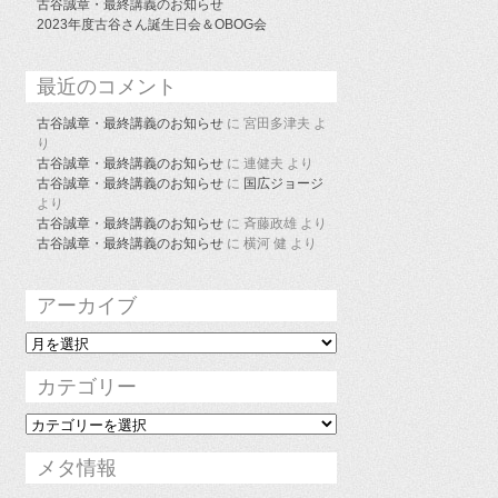
古谷誠章・最終講義のお知らせ
2023年度古谷さん誕生日会＆OBOG会
最近のコメント
古谷誠章・最終講義のお知らせ
に
宮田多津夫
よ
り
古谷誠章・最終講義のお知らせ
に
連健夫
より
古谷誠章・最終講義のお知らせ
に
国広ジョージ
より
古谷誠章・最終講義のお知らせ
に
斉藤政雄
より
古谷誠章・最終講義のお知らせ
に
横河 健
より
アーカイブ
ア
ー
カ
カテゴリー
イ
ブ
カ
テ
ゴ
メタ情報
リ