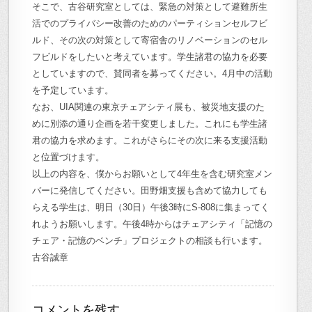
そこで、古谷研究室としては、緊急の対策として避難所生
活でのプライバシー改善のためのパーティションセルフビ
ルド、その次の対策として寄宿舎のリノベーションのセル
フビルドをしたいと考えています。学生諸君の協力を必要
としていますので、賛同者を募ってください。4月中の活動
を予定しています。
なお、UIA関連の東京チェアシティ展も、被災地支援のた
めに別添の通り企画を若干変更しました。これにも学生諸
君の協力を求めます。これがさらにその次に来る支援活動
と位置づけます。
以上の内容を、僕からお願いとして4年生を含む研究室メン
バーに発信してください。田野畑支援も含めて協力しても
らえる学生は、明日（30日）午後3時にS-808に集まってく
れようお願いします。午後4時からはチェアシティ「記憶の
チェア・記憶のベンチ」プロジェクトの相談も行います。
古谷誠章
コメントを残す