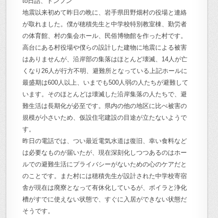
to日詰、トンフン
地震以来初めて昨日の晩に、岩手県田野畑村の役場と連絡
が取れました。僕が穂積先生と中学校特別教室棟、勤労者
の体育館、村の集会ホール、民俗博物館を作った村です。
高台にある村役場や僕らの設計した建物に地震による被害
はありませんが、沿岸部の集落はほとんど壊滅、14人が亡
くなり26人が行方不明、避難所となっている上記ホールに
最盛期は600人以上、いまでも500人弱の人たちが避難して
います。そのほとんどは壊滅した沿岸集落の人たちで、避
難生活は長期化が必至です。県内の他の地区に比べ被害の
規模が小さいため、仮設住宅建設の目途が立たないようで
す。
昨日の電話では、つい最近電気水道は復旧、幸い食料など
は必要なものが届いたが、現在深刻化しつつあるのはホー
ルでの避難生活にプライバシーがないための心のケアだと
のことです。また村には穂積先生が設計された中学校寄宿
舎が現在は廃寮となって有休化しているが、ボイラと浄化
槽がすでに使えない状態で、すぐに入居ができない状態だ
そうです。