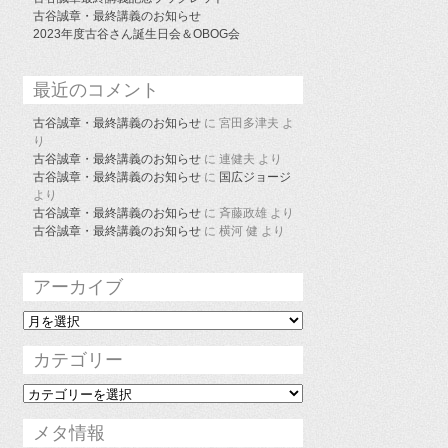
古谷誠章・最終講義のお知らせ
2023年度古谷さん誕生日会＆OBOG会
最近のコメント
古谷誠章・最終講義のお知らせ
に
宮田多津夫
よ
り
古谷誠章・最終講義のお知らせ
に
連健夫
より
古谷誠章・最終講義のお知らせ
に
国広ジョージ
より
古谷誠章・最終講義のお知らせ
に
斉藤政雄
より
古谷誠章・最終講義のお知らせ
に
横河 健
より
アーカイブ
ア
ー
カ
カテゴリー
イ
ブ
カ
テ
ゴ
メタ情報
リ