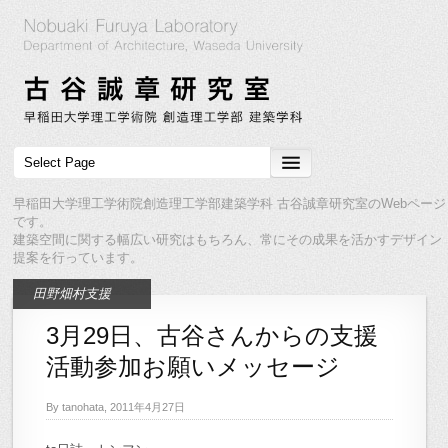
早稲田大学理工学術院創造理工学部建築学科 古谷誠章研究室のWebページ
です。
建築空間に関する幅広い研究はもちろん、常にその成果を活かすデザイン
提案を行っています。
田野畑村支援
3月29日、古谷さんからの支援
活動参加お願いメッセージ
By tanohata, 2011年4月27日