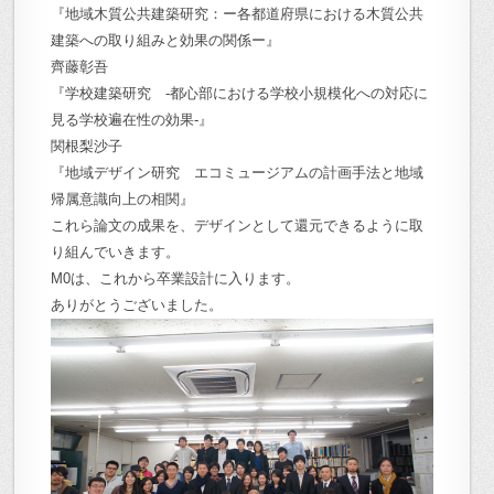
『地域木質公共建築研究：ー各都道府県における木質公共
建築への取り組みと効果の関係ー』
齊藤彰吾
『学校建築研究 -都心部における学校小規模化への対応に
見る学校遍在性の効果-』
関根梨沙子
『地域デザイン研究 エコミュージアムの計画手法と地域
帰属意識向上の相関』
これら論文の成果を、デザインとして還元できるように取
り組んでいきます。
M0は、これから卒業設計に入ります。
ありがとうございました。