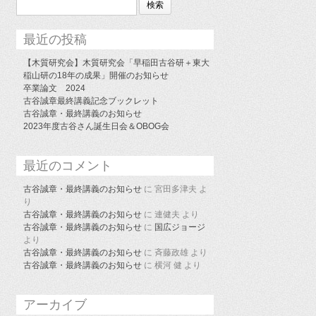
索:
最近の投稿
【木質研究会】木質研究会「早稲田古谷研＋東大
稲山研の18年の成果」開催のお知らせ
卒業論文 2024
古谷誠章最終講義記念ブックレット
古谷誠章・最終講義のお知らせ
2023年度古谷さん誕生日会＆OBOG会
最近のコメント
古谷誠章・最終講義のお知らせ
に
宮田多津夫
よ
り
古谷誠章・最終講義のお知らせ
に
連健夫
より
古谷誠章・最終講義のお知らせ
に
国広ジョージ
より
古谷誠章・最終講義のお知らせ
に
斉藤政雄
より
古谷誠章・最終講義のお知らせ
に
横河 健
より
アーカイブ