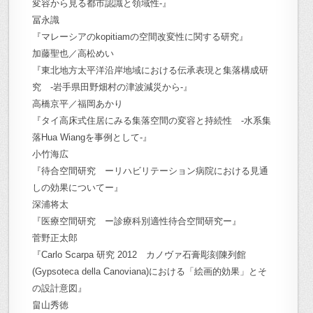
変容から見る都市認識と領域性-』
冨永識
『マレーシアのkopitiamの空間改変性に関する研究』
加藤聖也／高松めい
『東北地方太平洋沿岸地域における伝承表現と集落構成研
究 -岩手県田野畑村の津波減災から-』
高橋京平／福岡あかり
『タイ高床式住居にみる集落空間の変容と持続性 -水系集
落Hua Wiangを事例として-』
小竹海広
『待合空間研究 ーリハビリテーション病院における見通
しの効果についてー』
深浦将太
『医療空間研究 ー診療科別適性待合空間研究ー』
菅野正太郎
『Carlo Scarpa 研究 2012 カノヴァ石膏彫刻陳列館
(Gypsoteca della Canoviana)における「絵画的効果」とそ
の設計意図』
畠山秀徳