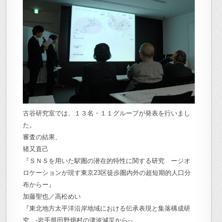
古谷研究室では、１３名・１１グループが発表を行いまし
た。
審査の結果、
猪又直己
『ＳＮＳを用いた駅圏の潜在的特性に関する研究 ージオ
ロケーションが現す東京23区徒歩圏内外の超短期的人口分
布からー』
加藤聖也／高松めい
『東北地方太平洋沿岸地域における伝承表現と集落構成研
究 -岩手県田野畑村の津波減災から-』