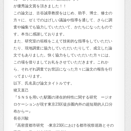
が優秀論文賞を頂きました！！
この論文は、古谷誠章教授をはじめ、助手、博士、修士の
方々に、ゼミでのはげしい議論や指導を通して、さらに調
査や編集でも協力していただいて、かたちになったもので
す。本当に感謝しております。
また、研究室の垣根をこえて技術的な指導をしていただい
たり、現地調査に協力していただいたりして、成立した論
文でもありました。快く協力をしていただいた方々には、
この場を借りましてお礼をさせていただきます。これか
ら、それぞれ調査でお世話になった方々に論文の報告を行
ってまいります。
以下、氏名及び論文タイトルです。
猪又直己
『ＳＮＳを用いた駅圏の潜在的特性に関する研究 ージオ
ロケーションが現す東京23区徒歩圏内外の超短期的人口分
布からー』
長谷川駿
『高密度都市研究 -東京23区における都市祝祭巡路とその