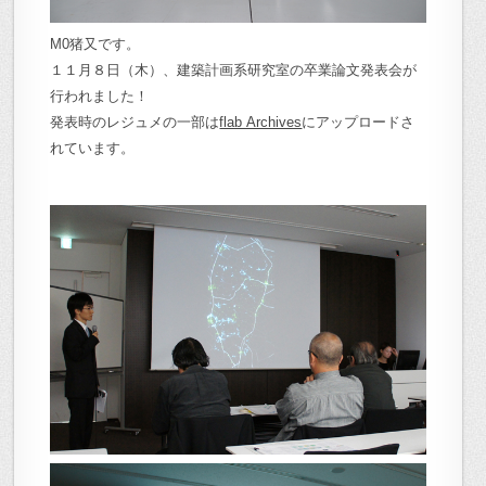
M0猪又です。
１１月８日（木）、建築計画系研究室の卒業論文発表会が
行われました！
発表時のレジュメの一部は
flab Archives
にアップロードさ
れています。