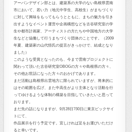
アーバンデザイン部とは、建築系の大学のない島根県雲南
市において、若い力（地元中学生、高校生）がまちづくり
に対して興味をもってもらうとともに、まちの魅力を引き
出すようなイベント運営や企画構想などを古谷研究室の学
生や都市計画家、アーティストの方たちや中国地方の大学
生などと恊働して行うまちづくり団体のことです。（2009
年夏、建築家の山代悟氏の提言がきっかけで、結成となり
ました）
このような受賞となったのも、今まで雲南プロジェクトに
関わって頂いた古谷研究室OBOGの方々や島根県の方々、
その他お世話になった方々のおかげであります。
まだ活動は島根県出雲地方に限られていますが、将来的に
はその範囲を広げ、また中高生がより主体となり活動を行
ってゆけるような体制の構築を目指していきたいと思って
おります。
まだ先の話になりますが、9月28日?30日に東京ビックサイ
トにて、
作品展示を行う予定です。宜しければ足をお運びいただけ
ると幸いです。