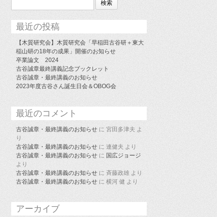
索:
最近の投稿
【木質研究会】木質研究会「早稲田古谷研＋東大
稲山研の18年の成果」開催のお知らせ
卒業論文 2024
古谷誠章最終講義記念ブックレット
古谷誠章・最終講義のお知らせ
2023年度古谷さん誕生日会＆OBOG会
最近のコメント
古谷誠章・最終講義のお知らせ
に
宮田多津夫
よ
り
古谷誠章・最終講義のお知らせ
に
連健夫
より
古谷誠章・最終講義のお知らせ
に
国広ジョージ
より
古谷誠章・最終講義のお知らせ
に
斉藤政雄
より
古谷誠章・最終講義のお知らせ
に
横河 健
より
アーカイブ