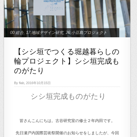
00:総合
,
17:地域デザイン研究
,
26:小豆島プロジェクト
【シシ垣でつくる堀越暮らしの
輪プロジェクト】シシ垣完成も
のがたり
By flab, 2016年10月15日
シシ垣完成ものがたり
皆さんこんにちは。古谷研究室の修士２年内田です。
先日瀬戸内国際芸術祭開催のお知らせをしましたが、今回