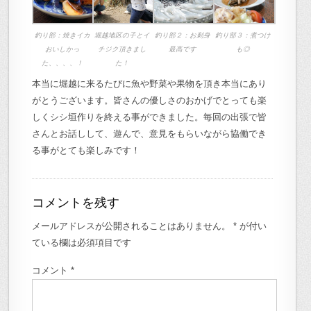
釣り部：焼きイカ
堀越地区の子とイ
釣り部２：お刺身
釣り部３：煮つけ
おいしかっ
チジク頂きまし
最高です
も◎
た、、、、！
た！
本当に堀越に来るたびに魚や野菜や果物を頂き本当にあり
がとうございます。皆さんの優しさのおかげでとっても楽
しくシシ垣作りを終える事ができました。毎回の出張で皆
さんとお話しして、遊んで、意見をもらいながら協働でき
る事がとても楽しみです！
コメントを残す
メールアドレスが公開されることはありません。
*
が付い
ている欄は必須項目です
コメント
*