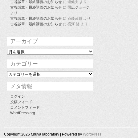
古谷誠章・最終講義のお知らせ
に
連健夫
より
古谷誠章・最終講義のお知らせ
に
国広ジョージ
より
古谷誠章・最終講義のお知らせ
に
斉藤政雄
より
古谷誠章・最終講義のお知らせ
に
横河 健
より
アーカイブ
ア
ー
カ
カテゴリー
イ
ブ
カ
テ
ゴ
メタ情報
リ
ー
ログイン
投稿フィード
コメントフィード
WordPress.org
Copyright 2026 furuya laboratory | Powered by
WordPress