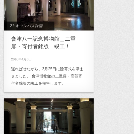
archive_02:半透明空間研究
,
archive_03:
木質空間研究
,
archive_10:月影プロジェ
クト
,
archive_11:高崎市立桜山小学校
,
21:キャンパス計画
archive_12:雲南プロジェクト
,
會津八一記念博物館＿二重
archive_13:キャンパス計画
,
archive_14:
扉・寄付者銘版 竣工！
アートトリエンナーレ
,
archive_2011年
,
archive_修士計画
,
archive_卒業論文
,
宿
2010年4月6日
毛プロジェクト
,
小岩金網プロジェクト
,
遅ればせながら、3月25日に除幕式を済ま
せました、 會津博物館の二重扉・高額寄
月影・鋸南プロジェクト
,
森家具プロジ
付者銘版の竣工を報告します。
ェクト
,
次世代医療研究会
,
田野畑村支
援
,
美濃加茂プロジェクト
,
鋸南プロジェ
クト
,
養老プロジェクト