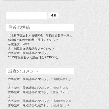
検
索:
最近の投稿
【木質研究会】木質研究会「早稲田古谷研＋東大
稲山研の18年の成果」開催のお知らせ
卒業論文 2024
古谷誠章最終講義記念ブックレット
古谷誠章・最終講義のお知らせ
2023年度古谷さん誕生日会＆OBOG会
最近のコメント
古谷誠章・最終講義のお知らせ
に
宮田多津夫
よ
り
古谷誠章・最終講義のお知らせ
に
連健夫
より
古谷誠章・最終講義のお知らせ
に
国広ジョージ
より
古谷誠章・最終講義のお知らせ
に
斉藤政雄
より
古谷誠章・最終講義のお知らせ
に
横河 健
より