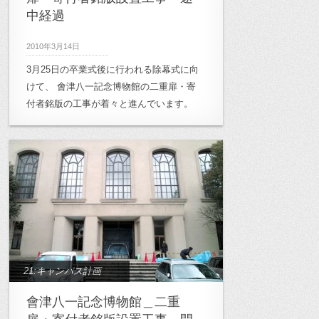
中経過
2010年3月14日
3月25日の卒業式後に行われる除幕式に向
けて、 會津八一記念博物館の二重扉・寄
付者銘版の工事が着々と進んでいます。
21:キャンパス計画
會津八一記念博物館＿二重