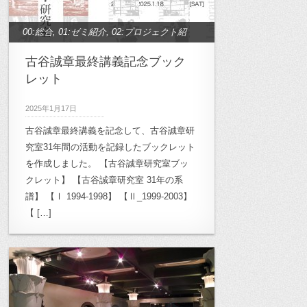
00:総合
,
01:ゼミ紹介
,
02:プロジェクト紹
介
,
10:高密度都市研究
,
11:半透明空間研
古谷誠章最終講義記念ブック
究
,
12:木質空間研究
,
13：生活療養空間
レット
研究
,
14:作家論研究
,
15:学校空間研究
,
2025年1月17日
16:作家論ゼミ2010
,
17:地域デザイン研
古谷誠章最終講義を記念して、古谷誠章研
究
,
20:雲南プロジェクト
,
21:キャンパス
究室31年間の活動を記録したブックレット
計画
,
22:高崎市立桜山小学校
,
23:月影小
を作成しました。 【古谷誠章研究室ブッ
学校再生計画
,
24:TokyoDesignersWeek
,
クレット】 【古谷誠章研究室 31年の系
25:奈良プロジェクト
譜】 【Ⅰ 1994-1998】 【Ⅱ_1999-2003】
,
26:小豆島プロジェ
【 […]
クト
,
27.森が学校計画プロジェクト
,
27.
森が学校計画プロジェクト
,
30:ワークシ
ョップ
,
31:OB/OG
,
32: ル・コルビュジ
エプロジェクト
,
33: 菊竹清訓プロジェク
ト
,
Archives
,
archive_00:総合
,