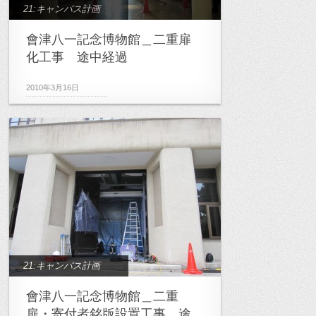
21:キャンパス計画
會津八一記念博物館＿二重扉
化工事 途中経過
2010年3月16日
21:キャンパス計画
會津八一記念博物館＿二重
扉・寄付者銘版設置工事 途