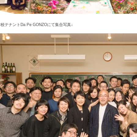
校テナントDa Pe GONZOにて集合写真↓