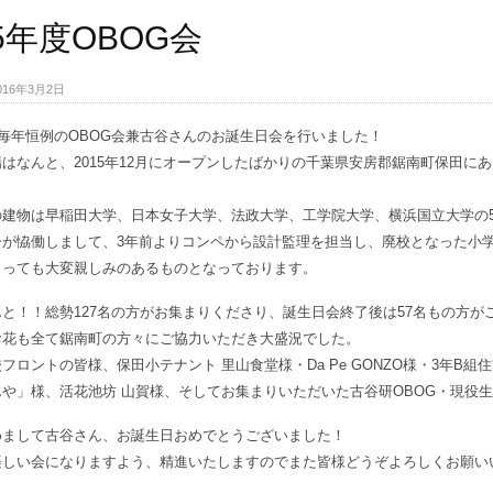
15年度OBOG会
 2016年3月2日
、毎年恒例のOBOG会兼古谷さんのお誕生日会を行いました！
はなんと、2015年12月にオープンしたばかりの千葉県安房郡鋸南町保田に
の建物は早稲田大学、
日本女子大学、法政大学、工学院大学、
横浜国立大学の
ーが恊働しまして、
3年前よりコンペから設計監理を担当し、
廃校となった小
とっても大変親しみのあるものとなっております。
と！！総勢127名の方がお集まりくださり、誕生日会終了後は57名もの方が
お花も全て鋸南町の方々にご協力いただき大盛況でした。
フロントの皆様、保田小テナント 里山食堂様・Da Pe GONZO様・3年B
んや
」様、活花池坊 山賀様、そしてお集まりいただいた古谷研OBOG・現役
めまして古谷さん、お誕生日おめでとうございました！
楽しい会になりますよう、精進いたしますのでまた皆様どうぞよろしくお願い