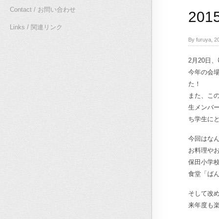
Contact / お問い合わせ
20
Links / 関連リンク
By furuya,
2月20日
今年の会場
た！
また、こ
生メンバ
ち学生に
今回はなん
お料理や
保田小学校
食堂「
ば
そして改
来年度も