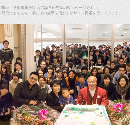
造理工学部建築学科 古谷誠章研究室のWebページです。
い研究はもちろん、常にその成果を活かすデザイン提案を行っています。