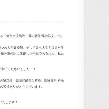
ある「都市交流施設・道の駅保田小学校」でし
5つの大学教授陣、
そして日本大学を加えた学
学校を道の駅に改修した作品であるため、私た
ご宿泊くださいました！！
組住吉飯店様、鋸南町町長白石様、漁協直営 鮮魚
生の皆様ありがとうございます。
いたします！