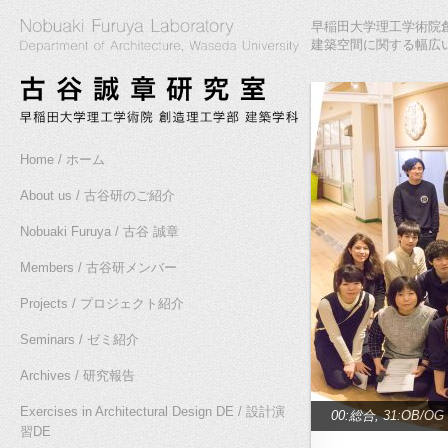
早稲田大学理工学術院創
建築空間に関する幅広
Home / ホーム
About us / 古谷研のご紹介
Nobuaki Furuya / 古谷 誠章
Members / 古谷研メンバー
Projects / プロジェクト紹介
Seminars / ゼミ紹介
Archives / 研究報告
Exercises in Architectural Design DE / 設計演
00:総合
,
31:OB/OG
習DE