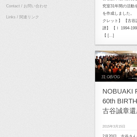
計画
,
22:高崎市立
Contact / お問い合わせ
究室31年間の活動
学校再生計画
を作成しました。 
,
24:T
Links / 関連リンク
クレット】 【古谷
25:奈良プロジェク
譜】 【Ⅰ 1994-19
クト
,
27.森が学校
【 […]
森が学校計画プロジ
ョップ
,
31:OB/OG
,
エプロジェクト
,
3
ト
,
Archives
,
archi
31:OB/OG
archive_02:半透
木質空間研究
,
arc
NOBUAKI 
クト
,
archive_1
60th BIRT
archive_12:雲南
古谷誠章還
archive_13:キャ
アートトリエンナー
2015年3月15日
archive_修士計画
,
2月20日 古谷さ