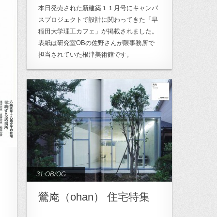
本日発売された新建築１１月号にキャンパ
スプロジェクトで設計に関わってきた「早
稲田大学理工カフェ」が掲載されました。
表紙は研究室OBの佐野さんが隈事務所で
担当されていた根津美術館です。
31:OB/OG
に
鶯庵（ohan） 住宅特集