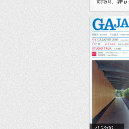
画事務所、 塚田修大
31:OB/OG