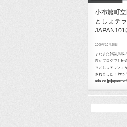
小布施町立
としょテラ
JAPAN10
2009年10月28日
またまた雑誌掲載の
度かブログでも紹
ちとしょテラソ」が G
されました！ http://
ada.co.jp/japanese
検
索: