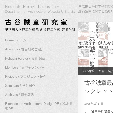
早稲田大学理工学術院創
建築空間に関する幅広
Home / ホーム
About us / 古谷研のご紹介
Nobuaki Furuya / 古谷 誠章
Members / 古谷研メンバー
00:総合
,
01:ゼミ紹
Projects / プロジェクト紹介
介
,
10:高密度都市
古谷誠章最
Seminars / ゼミ紹介
究
,
12:木質空間研究
ックレッ
研究
,
14:作家論研究
Archives / 研究報告
16:作家論ゼミ2010
Exercises in Architectural Design DE / 設計演
2025年1月17日
習DE
究
,
20:雲南プロジ
古谷誠章最終講義