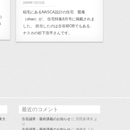
2009年7月21日
稲毛にあるNASCA設計の住宅 鶯庵
の
（ohan）が、 住宅特集8月号に掲載されま
さ
した。 担当したのは古谷研OBでもある、
ナスカの杉下浩平さんです。
最近のコメント
東大
古谷誠章・最終講義のお知らせ
に
宮田多津夫
よ
り
古谷誠章・最終講義のお知らせ
に
連健夫
より