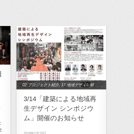
日
02:プロジェクト紹介
,
17:地域デザイン研
究
,
23:月影小学校再生計画
,
25:奈良プロ
3/14「建築による地域再
ジェクト
,
26:小豆島プロジェクト
,
27.森
生デザイン シンポジウ
の
が学校計画プロジェクト
,
31:OB/OG
,
月
ム」開催のお知らせ
影・鋸南プロジェクト
,
美濃加茂プロジ
と
ェクト
,
鋸南プロジェクト
,
養老プロジェ
究
2018年2月15日