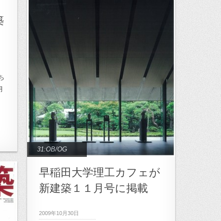
ち
築
ち
月
31:OB/OG
早稲田大学理工カフェが
新建築１１月号に掲載
2009年10月30日