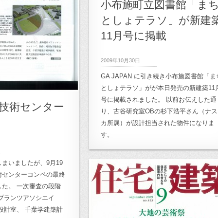
小布施町立図書館「ま
としょテラソ」が新建
11月号に掲載
2009年10月30日
GA JAPAN に引き続き小布施図書館「ま
としょテラソ」がが本日発売の新建築11
号に掲載されました。 以前お伝えした通
技術センター
り、古谷研究室OBの杉下浩平さん（ナス
カ所属）が設計担当された物件になりま
す。
まいましたが、9月19
術センターコンペの最終
た。 一次審査の段階
、 プランツアソシエイ
設計室、 千葉学建築計