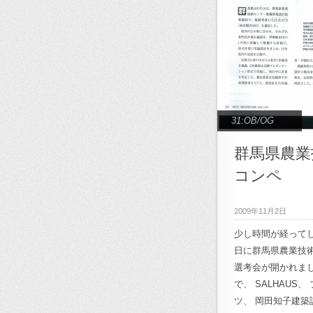
31:OB/OG
群馬県農業
コンペ
2009年11月2日
少し時間が経ってし
日に群馬県農業技
選考会が開かれまし
で、 SALHAUS
ツ、 岡田知子建築