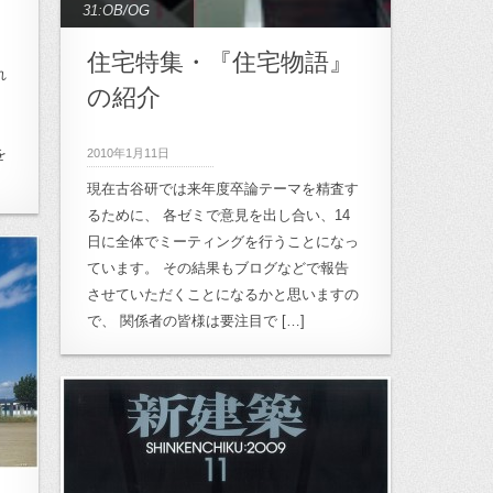
31:OB/OG
住宅特集・『住宅物語』
れ
の紹介
を
2010年1月11日
現在古谷研では来年度卒論テーマを精査す
るために、 各ゼミで意見を出し合い、14
日に全体でミーティングを行うことになっ
ています。 その結果もブログなどで報告
させていただくことになるかと思いますの
で、 関係者の皆様は要注目で […]