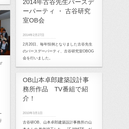
2014年古谷先生バースデ
ーパーティ ・ 古谷研究
室OB会
2014年2月27日
2月20日、毎年恒例となりました古谷先生
のバースデーパーティ、古谷研究室OBOG
会を行いました。
デ
OB山本卓郎建築設計事
務所作品 TV番組で紹
介！
2010年3月1日
ー
行
古谷研OB、山本卓郎建築設計事務所の山