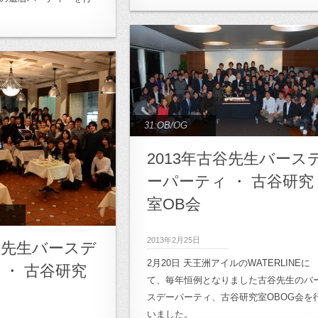
岩金網プロジェクト
,
クト
,
森家具プロジ
研究会
,
田野畑村支
ェクト
,
鋸南プロジェ
クト
31:OB/OG
2013年古谷先生バース
ーパーティ ・ 古谷研究
室OB会
2013年2月25日
古谷先生バースデ
2月20日 天王洲アイルのWATERLINEに
 ・ 古谷研究
て、毎年恒例となりました古谷先生のバ
スデーパーティ、古谷研究室OBOG会を
いました。