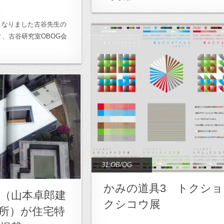
例となりました古谷先生の
、古谷研究室OBOG会
31:OB/OG
かみの道具3 トクショ
E （山本卓郎建
クシコウ展
所）が住宅特