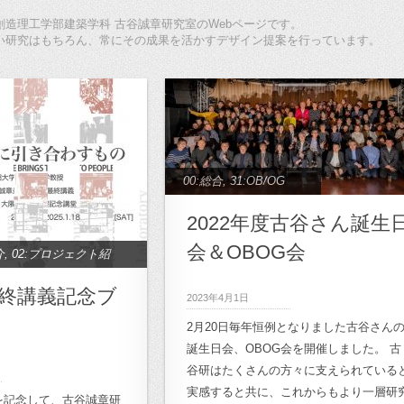
造理工学部建築学科 古谷誠章研究室のWebページです。
い研究はもちろん、常にその成果を活かすデザイン提案を行っています。
00:総合
,
31:OB/OG
2022年度古谷さん誕生
会＆OBOG会
介
,
02:プロジェクト紹
研究
,
11:半透明空間研
終講義記念ブ
2023年4月1日
,
13：生活療養空間
ト
2月20日毎年恒例となりました古谷さん
,
15:学校空間研究
,
誕生日会、OBOG会を開催しました。 古
,
17:地域デザイン研
谷研はたくさんの方々に支えられている
ェクト
,
21:キャンパス
実感すると共に、これからもより一層研
を記念して、古谷誠章研