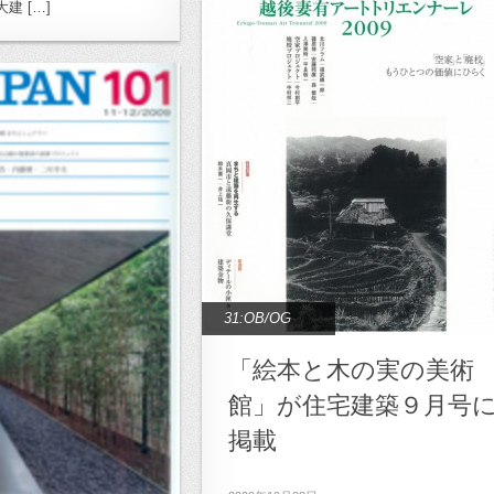
建 […]
31:OB/OG
「絵本と木の実の美術
館」が住宅建築９月号
掲載