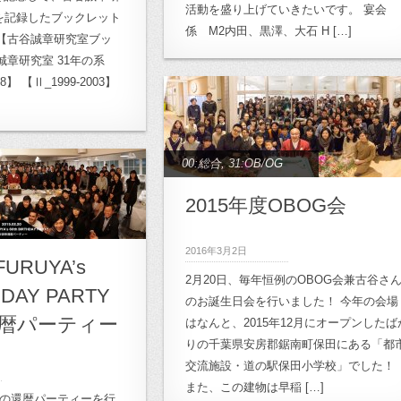
活動を盛り上げていきたいです。 宴会
桜山小学校
,
23:月影小
を記録したブックレット
係 M2内田、黒澤、大石 H […]
【古谷誠章研究室ブッ
okyoDesignersWeek
,
誠章研究室 31年の系
ト
,
26:小豆島プロジェ
98】 【Ⅱ_1999-2003】
計画プロジェクト
,
27.
ェクト
,
30:ワークシ
32: ル・コルビュジ
00:総合
,
31:OB/OG
3: 菊竹清訓プロジェク
ve_00:総合
,
2015年度OBOG会
明空間研究
,
archive_03:
2016年3月2日
hive_10:月影プロジェ
FURUYA’s
2月20日、毎年恒例のOBOG会兼古谷さ
1:高崎市立桜山小学校
,
HDAY PARTY
のお誕生日会を行いました！ 今年の会場
プロジェクト
,
暦パーティー
はなんと、2015年12月にオープンしたば
ンパス計画
,
archive_14:
りの千葉県安房郡鋸南町保田にある「都
レ
,
archive_2011年
,
交流施設・道の駅保田小学校」でした！
また、この建物は早稲 […]
archive_卒業論文
,
宿
んの還暦パーティーを行