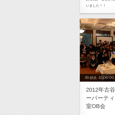
毛プロジェクト
,
小
いました！！
月影・鋸南プロジェ
ェクト
,
次世代医療
援
,
美濃加茂プロジ
クト
,
養老プロジェ
00:総合
,
31:OB/OG
2012年
ーパーティ
室OB会