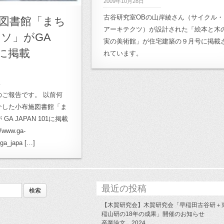
2009年10月28日
古谷研究室OBの山岸綾さん（サイクル・
図書館「まち
アーキテクツ）が設計された「絵本と木
ソ」がGA
実の美術館」が住宅建築の９月号に掲載
1に掲載
れています。
ご報告です。 以前何
介した小布施図書館「ま
A JAPAN 101に掲載
www.ga-
/ga_japa […]
最近の投稿
【木質研究会】木質研究会「早稲田古谷研＋
稲山研の18年の成果」開催のお知らせ
卒業論文 2024