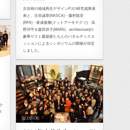
クト
古谷研の地域再生デザインPJの研究成果発
表と、古谷誠章(NASCA)・藤村龍至
(RFA)・家成俊勝(ドットアーキテクツ)・高
野洋平＆森田祥子(MARU。architecture)の
豪華ゲスト建築家たちとのパネルディスカ
ッションによるシンポジウムの開催が決定
しました。
ん
か
市
31:OB/OG