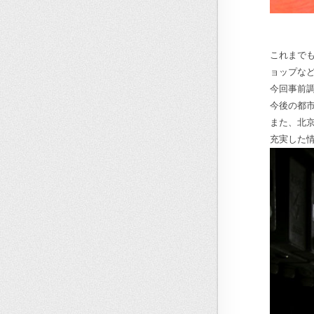
これまで
ョップな
今回事前
今後の都
また、北
充実した