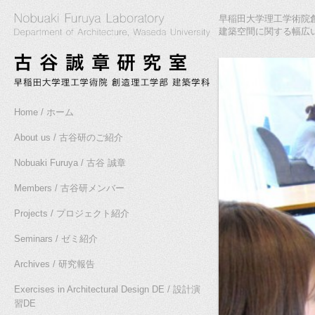
早稲田大学理工学術院創
建築空間に関する幅広
Home / ホーム
About us / 古谷研のご紹介
Nobuaki Furuya / 古谷 誠章
Members / 古谷研メンバー
Projects / プロジェクト紹介
Seminars / ゼミ紹介
Archives / 研究報告
Exercises in Architectural Design DE / 設計演
習DE