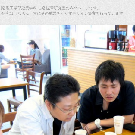
造理工学部建築学科 古谷誠章研究室のWebページです。
い研究はもちろん、常にその成果を活かすデザイン提案を行っています。