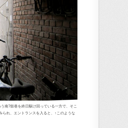
わう南?鼓巷を終日駆け回っている一方で、そこ
みられ、エントランスを入ると、↑このような