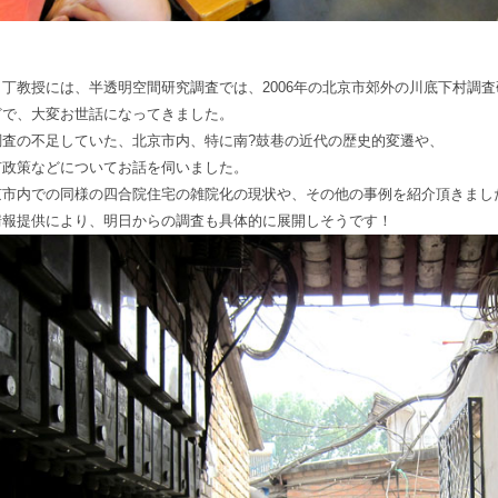
も丁教授には、半透明空間研究調査では、2006年の北京市郊外の川底下村調
どで、大変お世話になってきました。
調査の不足していた、北京市内、特に南?鼓巷の近代の歴史的変遷や、
市政策などについてお話を伺いました。
京市内での同様の四合院住宅の雑院化の現状や、その他の事例を紹介頂きまし
情報提供により、明日からの調査も具体的に展開しそうです！