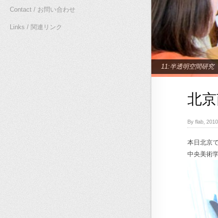
Contact / お問い合わせ
Links / 関連リンク
11:半透明空間研究
北京
By flab, 2
本日北京
中央美術