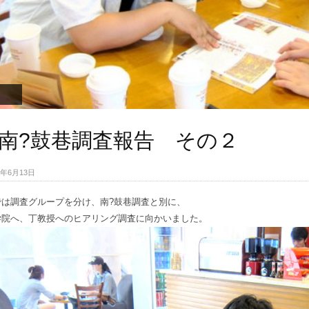
南?鼓巷調査報告 その２
010年6月13日
では調査グループを分け、南?鼓巷調査と別に、
学院へ、丁教授へのヒアリング調査に向かいました。