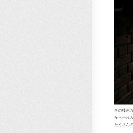
その後南
から一歩
たくさん