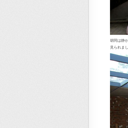
胡同は静
見られま