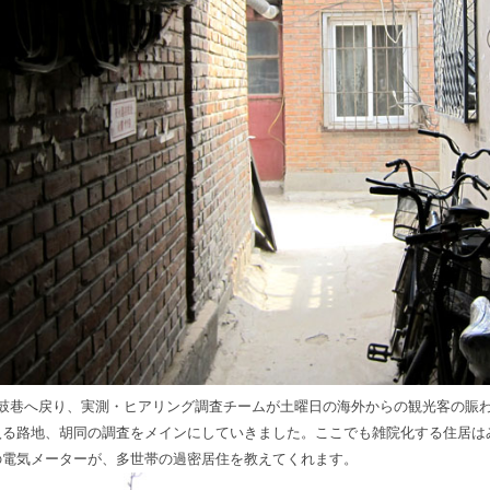
?鼓巷へ戻り、実測・ヒアリング調査チームが土曜日の海外からの観光客の賑
入る路地、胡同の調査をメインにしていきました。ここでも雑院化する住居は
の電気メーターが、多世帯の過密居住を教えてくれます。