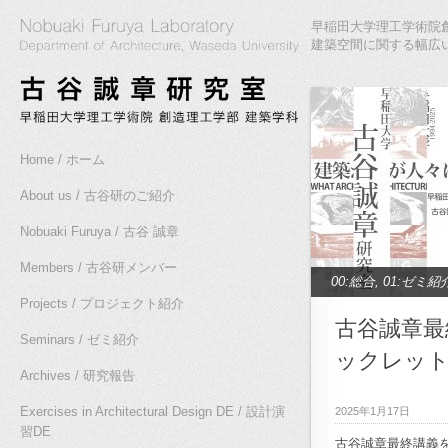
早稲田大学理工学術院創
建築空間に関する幅広
Home / ホーム
About us / 古谷研のご紹介
Nobuaki Furuya / 古谷 誠章
Members / 古谷研メンバー
00:総合
,
01:ゼミ紹
Projects / プロジェクト紹介
介
,
10:高密度都市
古谷誠章最
Seminars / ゼミ紹介
究
,
12:木質空間研究
ックレッ
研究
,
14:作家論研究
Archives / 研究報告
16:作家論ゼミ2010
Exercises in Architectural Design DE / 設計演
2025年1月17日
習DE
究
,
20:雲南プロジ
古谷誠章最終講義