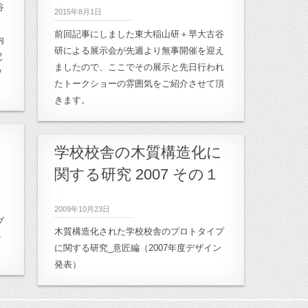
谷
2015年8月1日
前回記事にしました東大稲山研＋早大古谷
内
研による展示会が先週より無事開催を迎え
配
ましたので、ここでその展示と先日行われ
/
たトークショーの雰囲気をご紹介させて頂
きます。
に
学校校舎の木質構造化に
関する研究 2007 その１
2009年10月23日
プ
木質構造化された学校校舎のプロトタイプ
ン
に関する研究_意匠編（2007年度デザイン
発表）