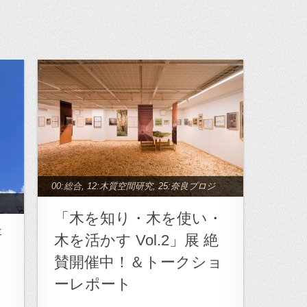
00:総合
,
12:木質空間研究
,
25:奈良プロジ
ェクト
,
archive_03:木質空間研究
「木を知り・木を使い・
研
木を活かす Vol.2」展 絶
賛開催中！＆トークショ
ーレポート