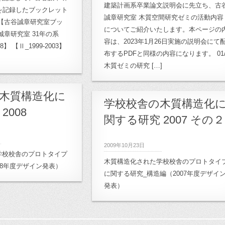
建築計画系卒業論文説明会に先立ち、古
桜山小学校
,
23:月影小
を記録したブックレット
誠章研究室 木質空間研究ゼミの活動内容
【古谷誠章研究室ブッ
okyoDesignersWeek
,
についてご紹介いたします。本ページの
誠章研究室 31年の系
ト
,
26:小豆島プロジェ
容は、2023年1月26日実施の説明会にて
98】 【Ⅱ_1999-2003】
計画プロジェクト
,
27.
布するPDFと同様の内容になります。 01
木質ゼミの研究 […]
ェクト
,
30:ワークシ
32: ル・コルビュジ
木質構造化に
3: 菊竹清訓プロジェク
学校校舎の木質構造化
2008
ve_00:総合
,
関する研究 2007 その２
明空間研究
,
archive_03:
hive_10:月影プロジェ
2009年10月23日
学校校舎のプロトタイプ
1:高崎市立桜山小学校
,
木質構造化された学校校舎のプロトタイ
08年度デザイン発表）
プロジェクト
,
に関する研究_構造編（2007年度デザイ
発表）
ンパス計画
,
archive_14:
レ
,
archive_2011年
,
archive_卒業論文
,
宿