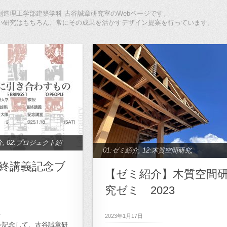
造理工学部建築学科 古谷誠章研究室のWebページです。
い研究はもちろん、常にその成果を活かすデザイン提案を行っています。
介
,
02:プロジェクト紹
01:ゼミ紹介
,
12:木質空間研究
,
研究
,
11:半透明空間研
終講義記念ブ
archive_03:木質空間研究
【ゼミ紹介】木質空間
,
13：生活療養空間
ト
究ゼミ 2023
,
15:学校空間研究
,
,
17:地域デザイン研
2023年1月17日
ェクト
,
21:キャンパス
を記念して、古谷誠章研