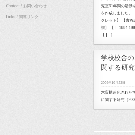
計画
,
22:高崎市立
Contact / お問い合わせ
究室31年間の活動
学校再生計画
を作成しました。 
,
24:T
Links / 関連リンク
クレット】 【古谷
25:奈良プロジェク
譜】 【Ⅰ 1994-19
クト
,
27.森が学校
【 […]
森が学校計画プロジ
ョップ
,
31:OB/OG
,
学校校舎の
エプロジェクト
,
3
関する研究 
ト
,
Archives
,
archi
archive_02:半透
2009年10月23日
木質空間研究
,
arc
木質構造化された
クト
,
archive_1
に関する研究（20
archive_12:雲南
archive_13:キャ
アートトリエンナー
archive_修士計画
,