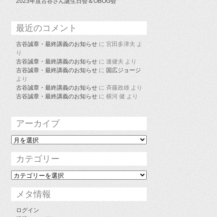
2023年度古谷さん誕生日会＆OBOG会
最近のコメント
古谷誠章・最終講義のお知らせ
に
宮田多津夫
よ
り
古谷誠章・最終講義のお知らせ
に
連健夫
より
古谷誠章・最終講義のお知らせ
に
国広ジョージ
より
古谷誠章・最終講義のお知らせ
に
斉藤政雄
より
古谷誠章・最終講義のお知らせ
に
横河 健
より
アーカイブ
ア
ー
カ
カテゴリー
イ
ブ
カ
テ
ゴ
メタ情報
リ
ー
ログイン