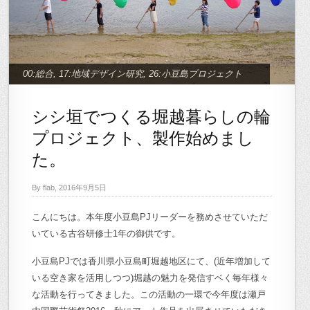
00:総合
,
17:地域デザイン研究
,
26:小豆島プロジェクト
シシ垣でつくる堀越暮らしの輪
プロジェクト、製作始めまし
た。
By flab, 2016年9月5日
こんにちは。本年度小豆島PJリーダーを務めさせていただ
いている古谷研修士1年の御供です。
小豆島PJでは香川県小豆島町堀越地区にて、(近年増加して
いる空き家を活用しつつ)堀越の魅力を発信すベく毎年様々
な活動を行ってきました。この活動の一環で今年度は瀬戸